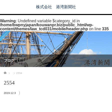
株式会社 港湾新聞社
Warning
: Undefined variable $category_id in
/home/bwpnyjapan/kouwanpr.biz/public_html/wp-
content/themes/law_tcd031/mobile/header.php
on line
335
ブログ
ホーム
2554
2554
2019.12.3