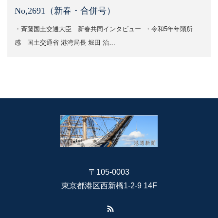
No,2691（新春・合併号）
・斉藤国土交通大臣 新春共同インタビュー ・令和5年年頭所
感 国土交通省 港湾局長 堀田 治​​…
〒105-0003
東京都港区西新橋1-2-9 14F
RSS