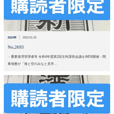
|
2023年
2023.01.25
No,2693
・重要港湾管理者等 令和4年度第2回主幹課長会議をWEB開催​​・関
東地整が「海と空のみなと見学…