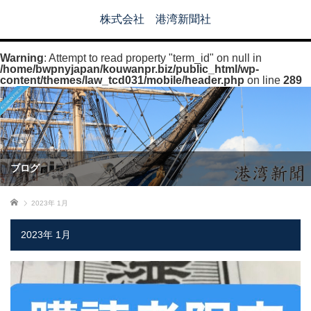
株式会社 港湾新聞社
Warning
: Attempt to read property "term_id" on null in
/home/bwpnyjapan/kouwanpr.biz/public_html/wp-
content/themes/law_tcd031/mobile/header.php
on line
289
ブログ
ホーム
2023年 1月
2023年 1月