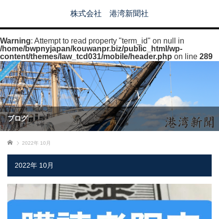
株式会社 港湾新聞社
Warning
: Attempt to read property "term_id" on null in
/home/bwpnyjapan/kouwanpr.biz/public_html/wp-
content/themes/law_tcd031/mobile/header.php
on line
289
ブログ
ホーム
2022年 10月
2022年 10月