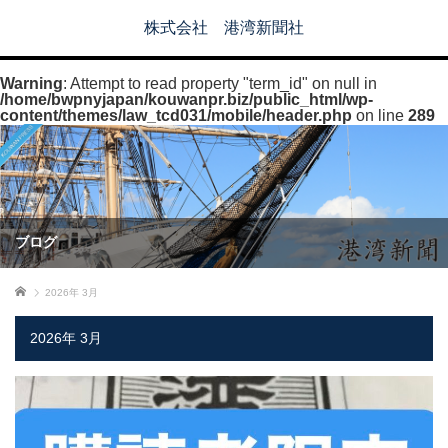
株式会社 港湾新聞社
Warning
: Attempt to read property "term_id" on null in
/home/bwpnyjapan/kouwanpr.biz/public_html/wp-
content/themes/law_tcd031/mobile/header.php
on line
289
ブログ
ホーム
2026年 3月
2026年 3月