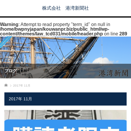
株式会社 港湾新聞社
Warning
: Attempt to read property "term_id" on null in
/home/bwpnyjapan/kouwanpr.biz/public_html/wp-
content/themes/law_tcd031/mobile/header.php
on line
289
ブログ
ホーム
2017年 11月
2017年 11月