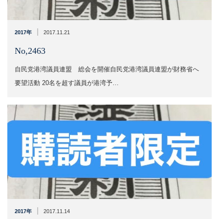
|
2017年
2017.11.21
No,2463
自民党港湾議員連盟 総会を開催自民党港湾議員連盟が財務省へ
要望活動 20名を超す議員が港湾予…
|
2017年
2017.11.14