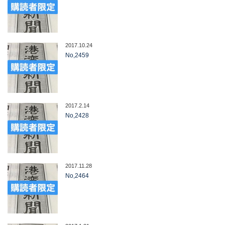
2017.10.24
No,2459
2017.2.14
No,2428
2017.11.28
No,2464