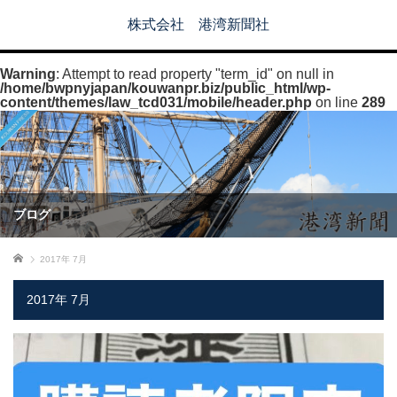
株式会社 港湾新聞社
Warning
: Attempt to read property "term_id" on null in
/home/bwpnyjapan/kouwanpr.biz/public_html/wp-
content/themes/law_tcd031/mobile/header.php
on line
289
ブログ
ホーム
2017年 7月
2017年 7月