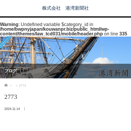
株式会社 港湾新聞社
Warning
: Undefined variable $category_id in
/home/bwpnyjapan/kouwanpr.biz/public_html/wp-
content/themes/law_tcd031/mobile/header.php
on line
335
ブログ
ホーム
2773
2773
2024.11.14