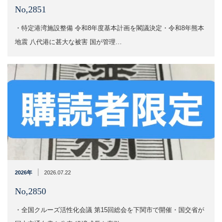
No,2851
・特定港湾施設整備 令和8年度基本計画を閣議決定・令和8年熊本
地震 八代港に甚大な被害 国が管理…
|
2026年
2026.07.22
No,2850
・全国クルーズ活性化会議 第15回総会を下関市で開催・国交省が