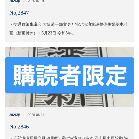
|
2026年
2026.07.01
No,2847
・交通政策審議会 大阪港一部変更と特定港湾施設整備事業基本計
画（動画付き）・6月23日 令和8年…
|
2026年
2026.06.24
No,2846
・安部港湾局長会見 令和8年度は港湾ロジ進め 洋上風力再始動 港