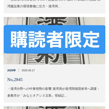
湾建設業の環境整備に注力・港湾局…
|
2026年
2026.06.17
No,2845
・港湾分野への中東情勢の影響 港湾局が港湾関係団体等へ調査・
倉敷市が「みなとオアシス玉島」登録記…