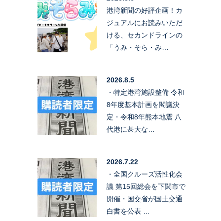
港湾新聞の好評企画！カ
ジュアルにお読みいただ
ける、セカンドラインの
「うみ・そら・み…
2026.8.5
・特定港湾施設整備 令和
8年度基本計画を閣議決
定・令和8年熊本地震 八
代港に甚大な…
2026.7.22
・全国クルーズ活性化会
議 第15回総会を下関市で
開催・国交省が国土交通
白書を公表 …