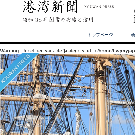
トップページ
Warning
: Undefined variable $category_id in
/home/bwpnyjapa