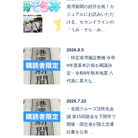
港湾新聞の好評企画！カ
ジュアルにお読みいただ
ける、セカンドラインの
「うみ・そら・み…
2026.8.5
・特定港湾施設整備 令和
8年度基本計画を閣議決
定・令和8年熊本地震 八
代港に甚大な…
2026.7.22
・全国クルーズ活性化会
議 第15回総会を下関市で
開催・国交省が国土交通
白書を公表 …