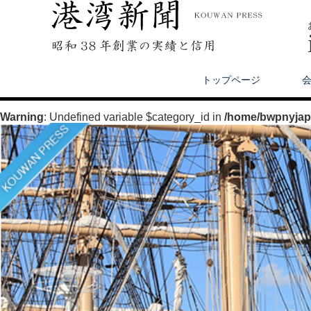
トップページ
Warning
: Undefined variable $category_id in
/home/bwpnyjapa