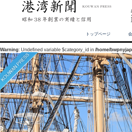
トップページ
Warning
: Undefined variable $category_id in
/home/bwpnyjapa