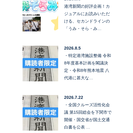
港湾新聞の好評企画！カ
ジュアルにお読みいただ
ける、セカンドラインの
「うみ・そら・み…
2026.8.5
・特定港湾施設整備 令和
8年度基本計画を閣議決
定・令和8年熊本地震 八
代港に甚大な…
2026.7.22
・全国クルーズ活性化会
議 第15回総会を下関市で
開催・国交省が国土交通
白書を公表 …