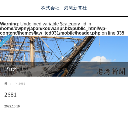
株式会社 港湾新聞社
Warning
: Undefined variable $category_id in
/home/bwpnyjapan/kouwanpr.biz/public_html/wp-
content/themes/law_tcd031/mobile/header.php
on line
335
ブログ
ホーム
2681
2681
2022.10.19