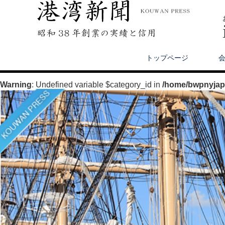
トップページ
Warning
: Undefined variable $category_id in
/home/bwpnyjapa