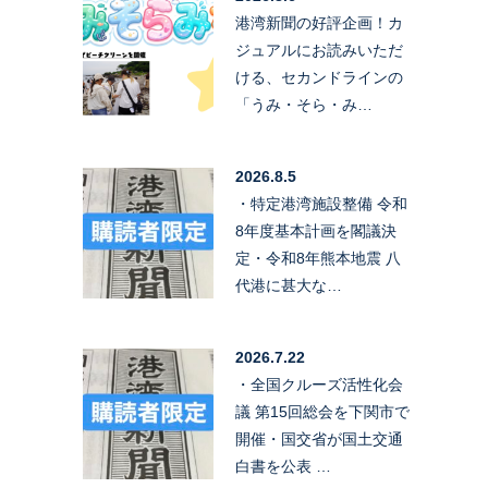
港湾新聞の好評企画！カ
ジュアルにお読みいただ
ける、セカンドラインの
「うみ・そら・み…
2026.8.5
・特定港湾施設整備 令和
8年度基本計画を閣議決
定・令和8年熊本地震 八
代港に甚大な…
2026.7.22
・全国クルーズ活性化会
議 第15回総会を下関市で
開催・国交省が国土交通
白書を公表 …