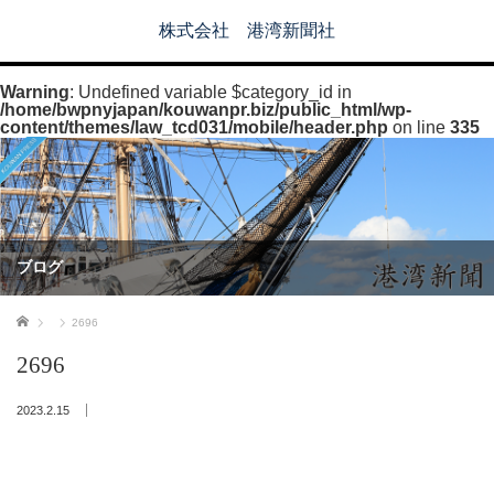
株式会社 港湾新聞社
Warning
: Undefined variable $category_id in
/home/bwpnyjapan/kouwanpr.biz/public_html/wp-
content/themes/law_tcd031/mobile/header.php
on line
335
ブログ
ホーム
2696
2696
2023.2.15