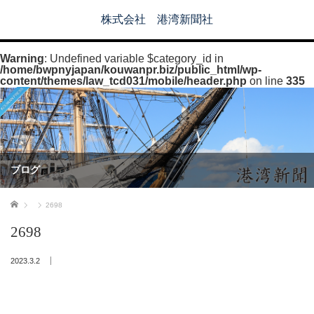
株式会社 港湾新聞社
Warning
: Undefined variable $category_id in
/home/bwpnyjapan/kouwanpr.biz/public_html/wp-
content/themes/law_tcd031/mobile/header.php
on line
335
ブログ
ホーム
2698
2698
2023.3.2