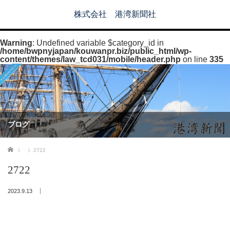
株式会社 港湾新聞社
Warning
: Undefined variable $category_id in
/home/bwpnyjapan/kouwanpr.biz/public_html/wp-
content/themes/law_tcd031/mobile/header.php
on line
335
ブログ
ホーム
2722
2722
2023.9.13