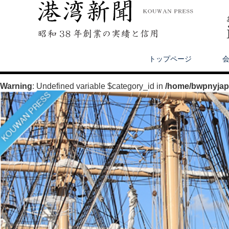
トップページ
Warning
: Undefined variable $category_id in
/home/bwpnyjapa