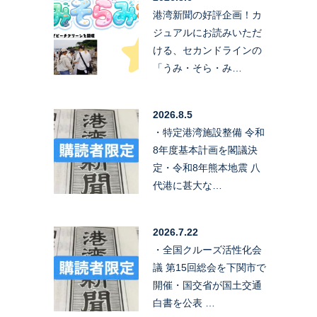
港湾新聞の好評企画！カ
ジュアルにお読みいただ
ける、セカンドラインの
「うみ・そら・み…
2026.8.5
・特定港湾施設整備 令和
8年度基本計画を閣議決
定・令和8年熊本地震 八
代港に甚大な…
2026.7.22
・全国クルーズ活性化会
議 第15回総会を下関市で
開催・国交省が国土交通
白書を公表 …