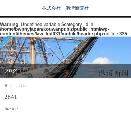
株式会社 港湾新聞社
Warning
: Undefined variable $category_id in
/home/bwpnyjapan/kouwanpr.biz/public_html/wp-
content/themes/law_tcd031/mobile/header.php
on line
335
ブログ
ホーム
2841
2841
2026.5.14