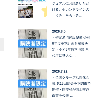
ジュアルにお読みいただ
ける、セカンドラインの
「うみ・そら・み…
2026.8.5
・特定港湾施設整備 令和
8年度基本計画を閣議決
定・令和8年熊本地震 八
代港に甚大な…
2026.7.22
・全国クルーズ活性化会
議 第15回総会を下関市で
開催・国交省が国土交通
白書を公表 …