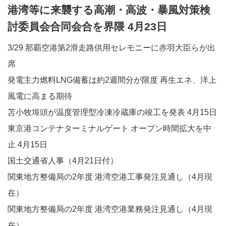
港湾等に来襲する高潮・高波・暴風対策検
討委員会合同会合を界隈 4月23日
3/29 那覇空港第2滑走路供用セレモニーに赤羽大臣らが出
席
発電主力燃料LNG備蓄は約2週間分が限度 再生エネ、洋上
風電に高まる期待
苫小牧埠頭が温度管理型冷凍冷蔵庫の竣工を発表 4月15日
東京港コンテナターミナルゲート オープン時間拡大を中
止 4月15日
国土交通省人事（4月21日付）
関東地方整備局の2年度 港湾空港工事発注見通し（4月現
在）
関東地方整備局の2年度 港湾空港業務発注見通し（4月現
在）