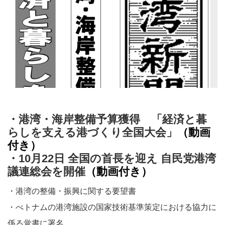
・港湾・海岸整備予算獲得 「経済と暮
らしを支える港づくり全国大会」
（
動画
付き
）
・10月22日 全国の首長を迎え 自民党港湾
議連総会を開催
（
動画付き
）
・港湾の整備・振興に関する要望書
・べトナムの港湾施設の国家技術基準策定における協力に
係る覚書に署名