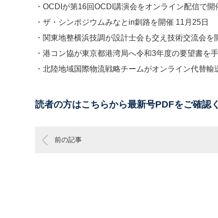
・OCDIが第16回OCDI講演会をオンライン配信で開催​​ 
・ザ・シンポジウムみなとin釧路を開催 11月25日​​​​
・関東地整横浜技調が設計士会も交え技術交流会を開催
・港コン協が東京都港湾局へ令和3年度の要望書を手交 
・北陸地域国際物流戦略チームがオンライン代替輸送訓練を開催
読者の方はこちらから最新号PDFをご確認
前の記事