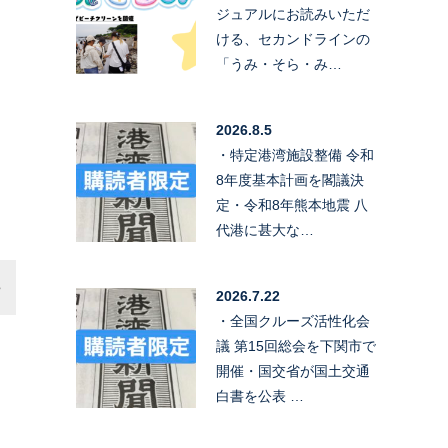
ジュアルにお読みいただ
ける、セカンドラインの
「うみ・そら・み…
2026.8.5
・特定港湾施設整備 令和
8年度基本計画を閣議決
定・令和8年熊本地震 八
代港に甚大な…
2026.7.22
・全国クルーズ活性化会
議 第15回総会を下関市で
開催・国交省が国土交通
白書を公表 …