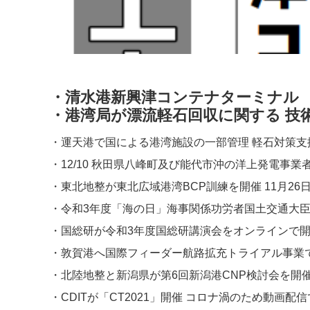
・清水港新興津コンテナターミナル
・港湾局が漂流軽石回収に関する 技術
・運天港で国による港湾施設の一部管理 軽石対策支援
・12/10 秋田県八峰町及び能代市沖の洋上発電事業
・東北地整が東北広域港湾​​BCP訓練を開催 11月26日​
・令和3年度「海の日」海事関係功労者国土交通大臣表
・国総研が令和3年度国総研講演会をオンラインで開催 1
・敦賀港へ国際フィーダー航路拡充トライアル事業で初
・北陸地整と新潟県が第6回新潟港CNP検討会を開催 11
・CDITが「CT2021」開催 コロナ渦のため動画配信で11