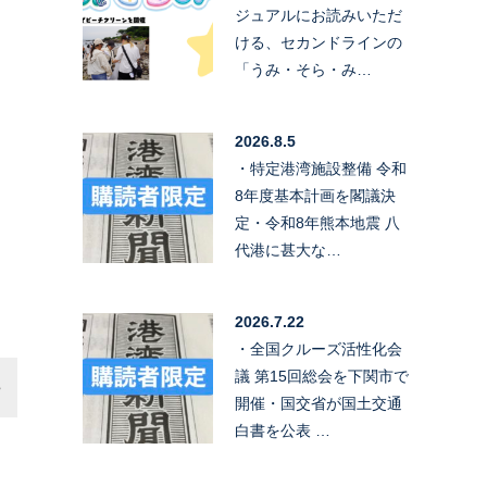
ジュアルにお読みいただ
ける、セカンドラインの
「うみ・そら・み…
2026.8.5
・特定港湾施設整備 令和
8年度基本計画を閣議決
定・令和8年熊本地震 八
代港に甚大な…
2026.7.22
・全国クルーズ活性化会
議 第15回総会を下関市で
開催・国交省が国土交通
白書を公表 …