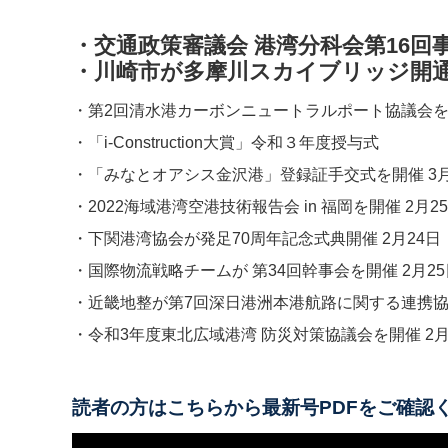
・交通政策審議会​​ 港湾分科会第16回
・川崎市が多摩川スカイブリッジ開通式を
・第2回清水港カーボンニュートラルポート協議会を開催 
・「i-Construction大賞」令和３年度授与式
・「みなとオアシス金沢港」登録証手交式を開催 3月9
・2022海域港湾空港技術報告会 in 福岡を開催 2月25日
・下関港湾協会が発足​​70周年記念式典開催 2月24日
・国際物流戦略チームが 第34回幹事会を開催 2月25
・近畿地整が第7回深日港洲本港航路に関する連携協議
・令和3年度東北広域港湾 防災対策協議会を開催 2月24
読者の方はこちらから最新号PDFをご確認