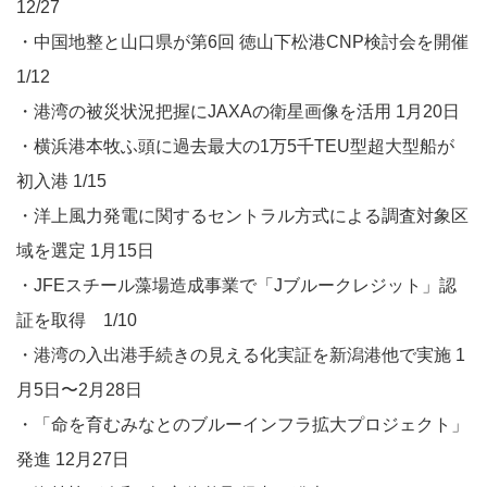
12/27
・中国地整と山口県が第6回 徳山下松港CNP検討会を開催
1/12
・港湾の被災状況把握にJAXAの衛星画像を活用 ​​1月20日
・横浜港本牧ふ頭に過去最大の​​1万5千TEU型超大型船が
初入港​​ 1/15
・洋上風力発電に関するセントラル方式による調査対象区
域を選定 1月15日​​
・JFEスチール藻場造成事業で「Jブルークレジット」認
証を取得​​ 1/10
・港湾の入出港手続きの見える化実証を新潟港他で実施 1
月5日〜2月28日
・「命を育むみなとのブルーインフラ拡大プロジェクト」
発進 12月27日