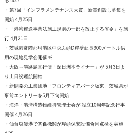
る ​​​​4/27
・第7回「インフラメンテナンス大賞​​」新賞創設し募集を
開始 ​​4月25日
・「港湾運送事業法施工規則の一部を改正する省令」を施
行 4月21日
・茨城港常陸那珂港区中央ふ頭D岸壁​​延長300メートル供
用の現地見学会開催​​​​ ⅚
・大阪⇔淡路島直行便「深日洲本ライナー」が 5月3日よ
り土日祝運航開始​​
・新開発の工業団地「フロンティアパーク坂東」茨城県が
事前エントリーを5月下旬開始​​
・海洋・港湾構造物維持管理士会が 設立10周年記念行事
開催 4月26日
・仙台塩釜港で関係機関が埠頭保安設備合同点検を実施