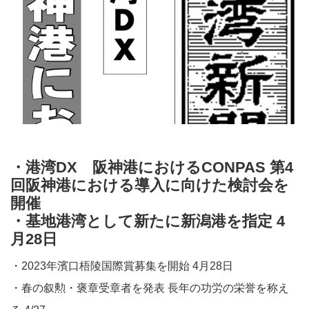
・港湾DX 阪神港におけるCONPAS​​ 第4
回阪神港における導入に向けた検討会を
開催​​
・基地港湾として新たに新潟港を指定 4
月28日​​
・2023年濱口梧陵国際賞募集を開始 4月28日
・春の叙勲・褒章受章者を発表​​ 長年の功労の栄誉を称え