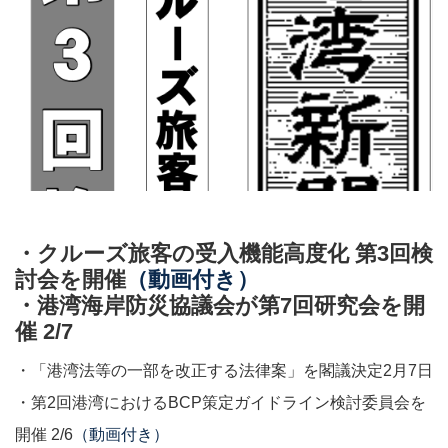
・クルーズ旅客の受入機能高度化 第3回検
討会を開催
（動画付き）
・港湾海岸防災協議会が第7回研究会を開
催 2/7
・「港湾法等の一部を改正する法律案」を閣議決定2月7日
・第2回港湾におけるBCP策定ガイドライン検討委員会を
開催 2/6
（動画付き）