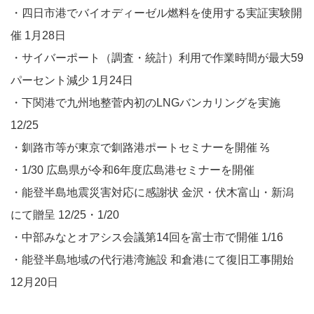
・四日市港でバイオディーゼル燃料を使用する実証実験開
催 1月28日
・サイバーポート（調査・統計）利用で作業時間が最大59
パーセント減少 1月24日
・下関港で九州地整菅内初のLNGバンカリングを実施
12/25
・釧路市等が東京で釧路港ポートセミナーを開催 ⅖
・1/30 広島県が令和6年度広島港セミナーを開催
・能登半島地震災害対応に感謝状 金沢・伏木富山・新潟
にて贈呈 12/25・1/20
・中部みなとオアシス会議第14回を富士市で開催 1/16
・能登半島地域の代行港湾施設 和倉港にて復旧工事開始
12月20日