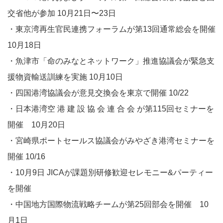
交省他が参加 10月21日〜23日
・東京湾再生官民連携フォーラムが第13回通常総会を開催
10月18日
・魚津市「命のみなとネットワーク」推進協議会が緊急支
援物資輸送訓練を実施 10月10日
・四国港湾協議会が意見交換会を東京で開催 10/22
・日本港湾空 港 建 設 協 会 連 合 会 が第115回セミナーを
開催 10月20日
・宮崎県ポートセールス協議会がみやざき港湾セミナーを
開催 10/16
・10月9日 JICAが課題別研修歓迎セレモニー&パーティー
を開催
・中国地方国際物流戦略チームが第25回部会を開催 10
月1日