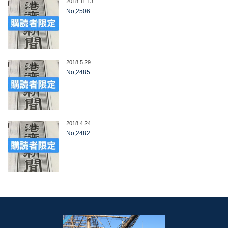
2018.11.13
No,2506
2018.5.29
No,2485
2018.4.24
No,2482