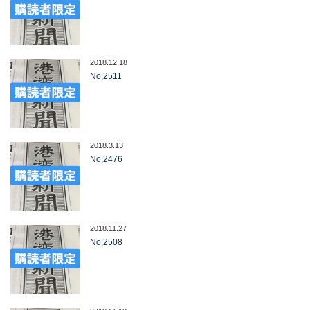
2018.12.18
No,2511
2018.3.13
No,2476
2018.11.27
No,2508