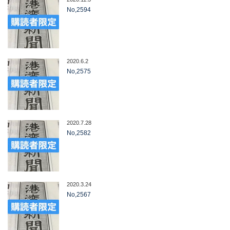
No,2594
2020.6.2
No,2575
2020.7.28
No,2582
2020.3.24
No,2567