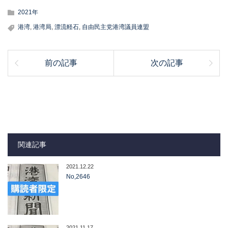
2021年
港湾
,
港湾局
,
漂流軽石
,
自由民主党港湾議員連盟
前の記事
次の記事
関連記事
2021.12.22
No,2646
2021.11.17