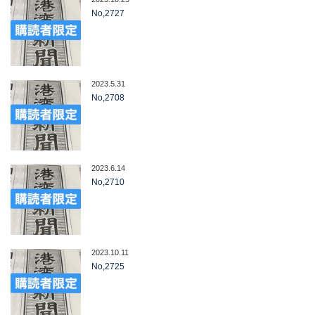
No,2727
2023.5.31
No,2708
2023.6.14
No,2710
2023.10.11
No,2725