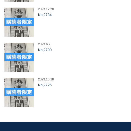
2023.12.20
No,2734
2023.6.7
No,2709
2023.10.18
No,2726