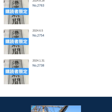
2024.8.28
No,2763
2024.6.5
No,2754
2024.1.31
No,2738