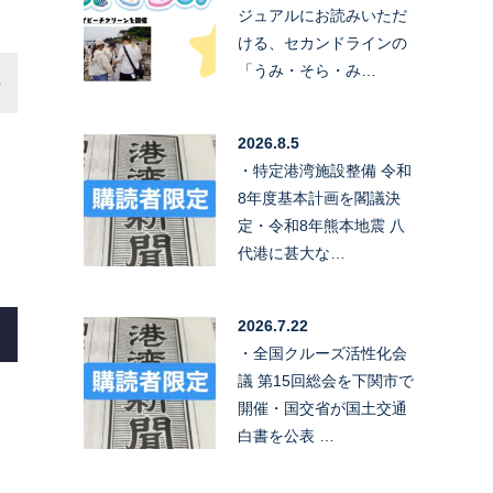
ジュアルにお読みいただ
ける、セカンドラインの
「うみ・そら・み…
2026.8.5
・特定港湾施設整備 令和
8年度基本計画を閣議決
定・令和8年熊本地震 八
代港に甚大な…
2026.7.22
・全国クルーズ活性化会
議 第15回総会を下関市で
開催・国交省が国土交通
白書を公表 …