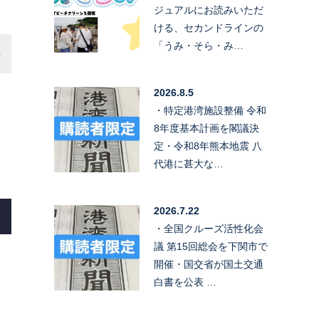
ジュアルにお読みいただ
ける、セカンドラインの
「うみ・そら・み…
2026.8.5
・特定港湾施設整備 令和
8年度基本計画を閣議決
定・令和8年熊本地震 八
代港に甚大な…
2026.7.22
・全国クルーズ活性化会
議 第15回総会を下関市で
開催・国交省が国土交通
白書を公表 …