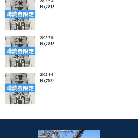
2026.6.3
No,2843
2026.7.8
No,2848
2026.3.4
No,2832