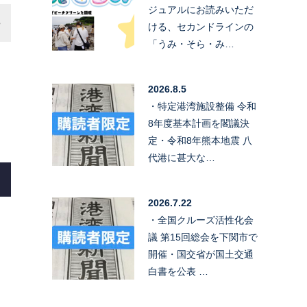
ジュアルにお読みいただ
ける、セカンドラインの
「うみ・そら・み…
2026.8.5
・特定港湾施設整備 令和
8年度基本計画を閣議決
定・令和8年熊本地震 八
代港に甚大な…
2026.7.22
・全国クルーズ活性化会
議 第15回総会を下関市で
開催・国交省が国土交通
白書を公表 …