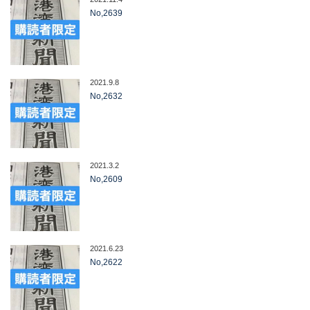
No,2639
2021.9.8
No,2632
2021.3.2
No,2609
2021.6.23
No,2622