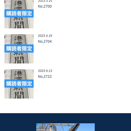
2023.3.15
No,2700
2023.4.19
No,2704
2023.9.13
No,2722