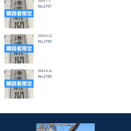
2024.7.3
No,2757
2024.6.12
No,2755
2024.9.11
No,2765