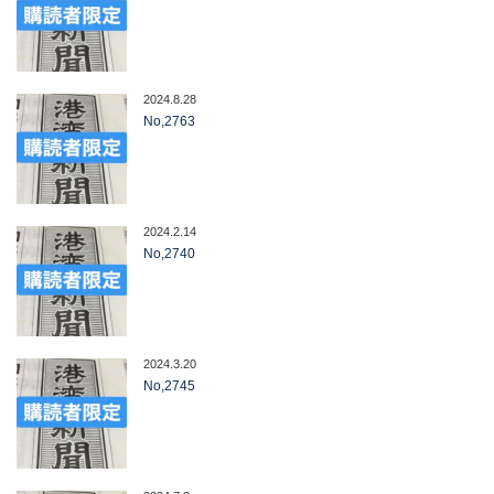
2024.8.28
No,2763
2024.2.14
No,2740
2024.3.20
No,2745