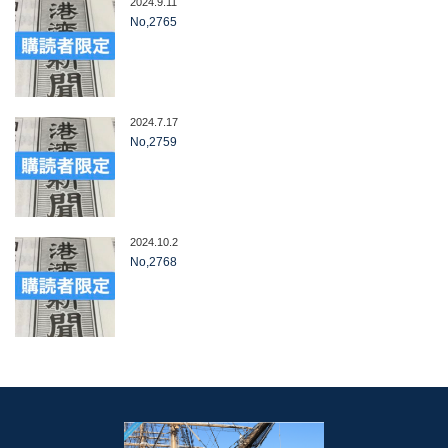
2024.9.11
No,2765
2024.7.17
No,2759
2024.10.2
No,2768