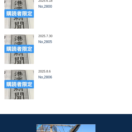
2025.6.18
No,2800
2025.7.30
No,2805
2025.8.6
No,2806