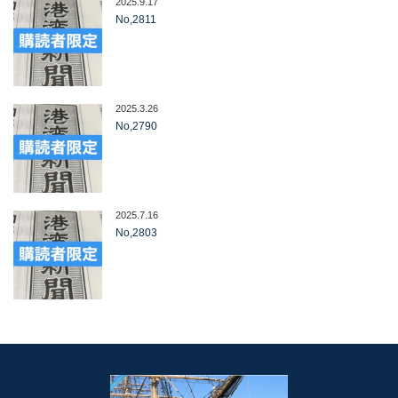
2025.9.17
No,2811
2025.3.26
No,2790
2025.7.16
No,2803